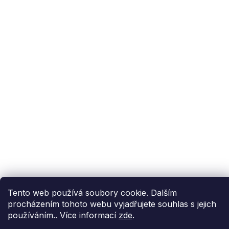
Zákaznický servis
Užitečné informace
Odebírat newsletter
Vložte svůj e-mail a my vám budeme zasílat
informace o nových produktech na našem e-
shopu.
E-mail
Vložením e-mailu souhlasíte s
podmínkami
ochrany osobních údajů
Tento web používá soubory cookie. Dalším
procházením tohoto webu vyjadřujete souhlas s jejich
PŘIHLÁSIT SE
používáním.. Více informací
zde
.