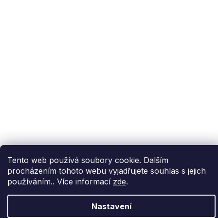
Zákaznický servis
Užitečné informace
Odebírat newsletter
Vložte svůj e-mail a my vám budeme zasílat
informace o nových produktech na našem e-
shopu.
E-mail
Vložením e-mailu souhlasíte s
podmínkami
ochrany osobních údajů
Tento web používá soubory cookie. Dalším
procházením tohoto webu vyjadřujete souhlas s jejich
PŘIHLÁSIT SE
používáním.. Více informací
zde
.
Nastavení
Vytvořil Shoptet Premium